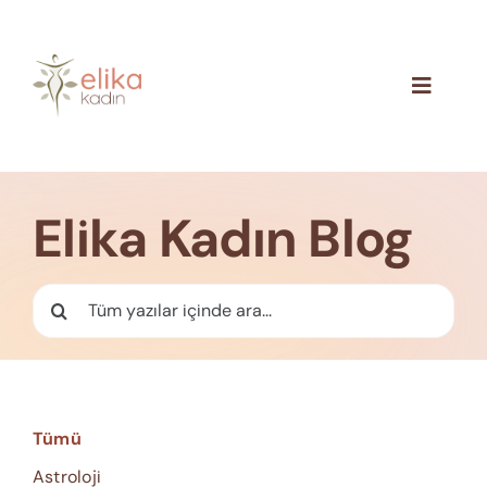
Skip
to
content
Toggle
Navigat
Hakkımızda
Blog
Elika Kadın Blog
İletişim
Ara:
Tümü
Astroloji