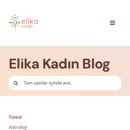
Skip
to
content
Toggle
Navigat
Hakkımızda
Blog
Elika Kadın Blog
İletişim
Ara:
Tümü
Astroloji