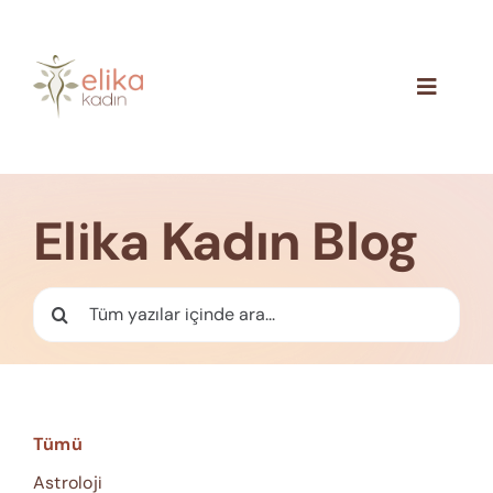
Skip
to
content
Toggle
Navigat
Hakkımızda
Blog
Elika Kadın Blog
İletişim
Ara:
Tümü
Astroloji