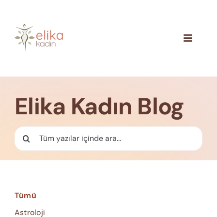
Skip
to
content
Toggle
Navigat
Hakkımızda
Blog
Elika Kadın Blog
İletişim
Ara:
Tümü
Astroloji