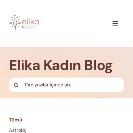
Skip
to
content
Toggle
Navigat
Hakkımızda
Blog
Elika Kadın Blog
İletişim
Ara:
Tümü
Astroloji