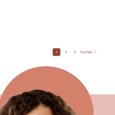
Sonraki
1
2
3