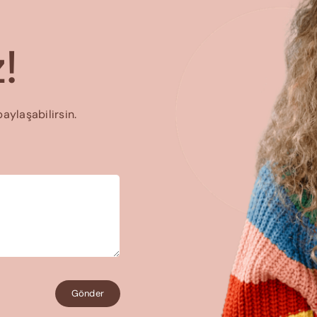
!
paylaşabilirsin.
Gönder