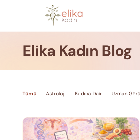
Skip
to
content
Elika Kadın Blog
Tümü
Astroloji
Kadına Dair
Uzman Görü