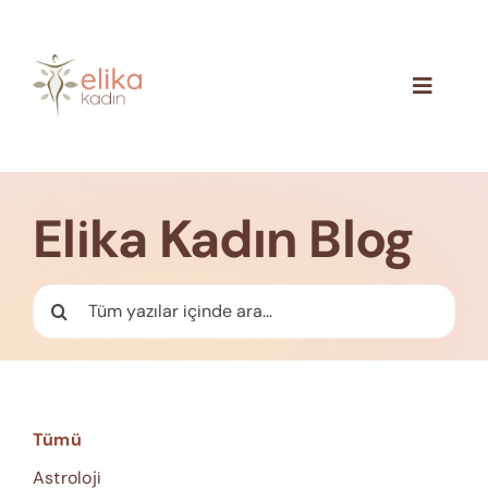
Skip
to
content
Toggle
Navigat
Hakkımızda
Blog
Elika Kadın Blog
İletişim
Ara:
Tümü
Astroloji