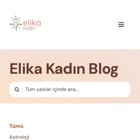
Skip
to
content
Toggle
Navigat
Hakkımızda
Blog
Elika Kadın Blog
İletişim
Ara:
Tümü
Astroloji