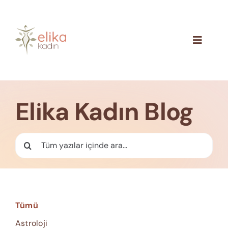
Skip
to
content
Toggle
Navigat
Hakkımızda
Blog
Elika Kadın Blog
İletişim
Ara:
Tümü
Astroloji