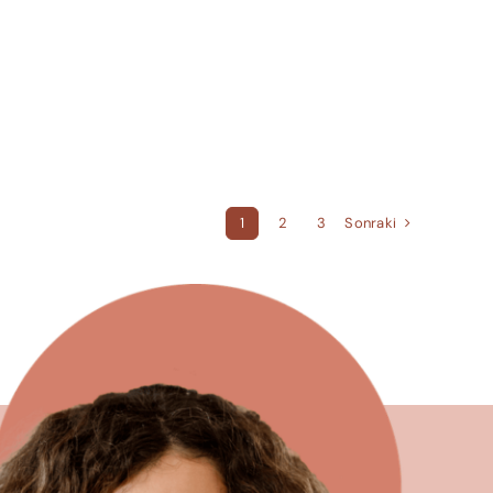
Sonraki
1
2
3