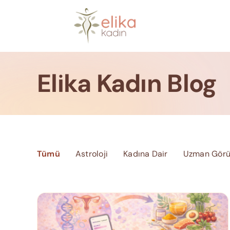
Skip
to
content
Elika Kadın Blog
Tümü
Astroloji
Kadına Dair
Uzman Görü