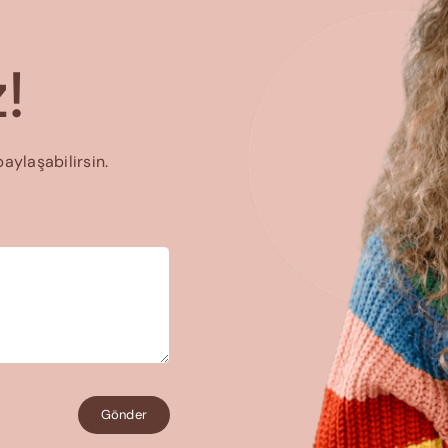
!
paylaşabilirsin.
Gönder