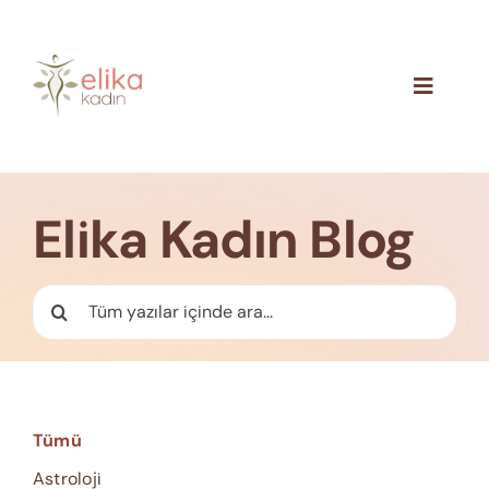
Skip
to
content
Toggle
Navigat
Hakkımızda
Blog
Elika Kadın Blog
İletişim
Ara:
Tümü
Astroloji