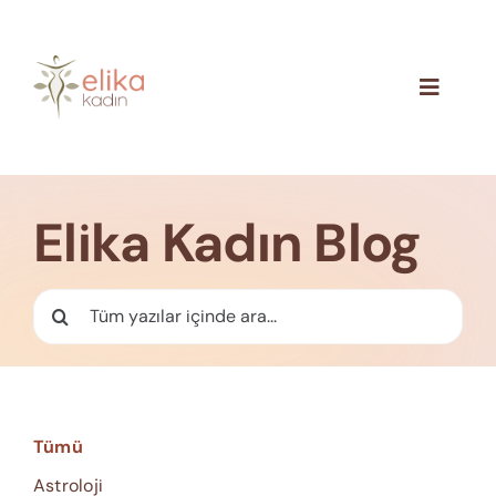
Skip
to
content
Toggle
Navigat
Hakkımızda
Blog
Elika Kadın Blog
İletişim
Ara:
Tümü
Astroloji