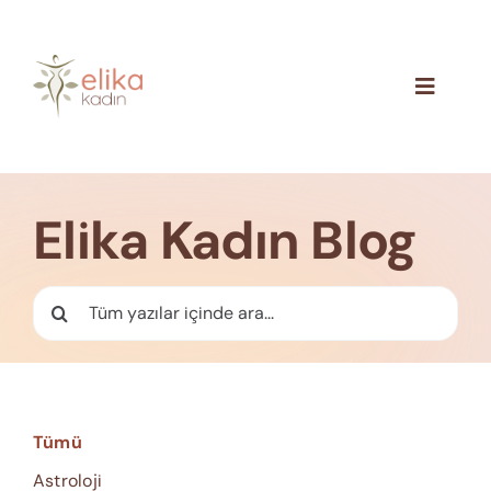
Skip
to
content
Toggle
Navigat
Hakkımızda
Blog
Elika Kadın Blog
İletişim
Ara:
Tümü
Astroloji