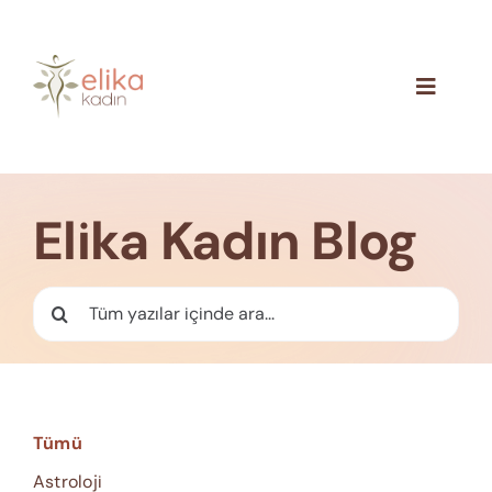
Skip
to
content
Toggle
Navigat
Hakkımızda
Blog
Elika Kadın Blog
İletişim
Ara:
Tümü
Astroloji