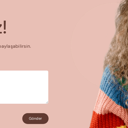
!
paylaşabilirsin.
Gönder