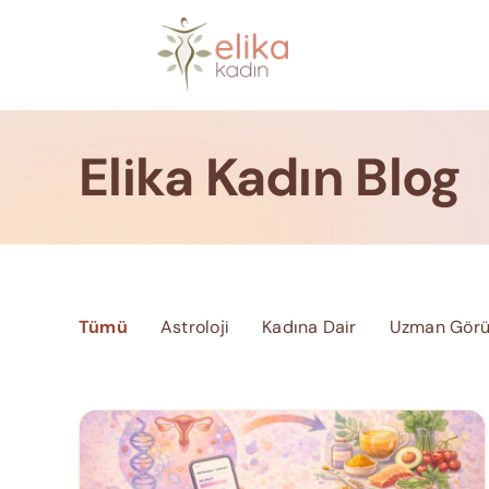
Skip
to
content
Elika Kadın Blog
Tümü
Astroloji
Kadına Dair
Uzman Görü