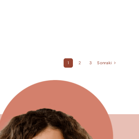
Sonraki
1
2
3