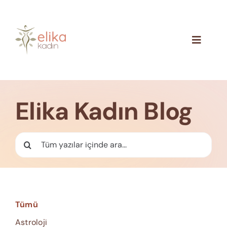
Skip
to
content
Toggle
Navigat
Hakkımızda
Blog
Elika Kadın Blog
İletişim
Ara:
Tümü
Astroloji