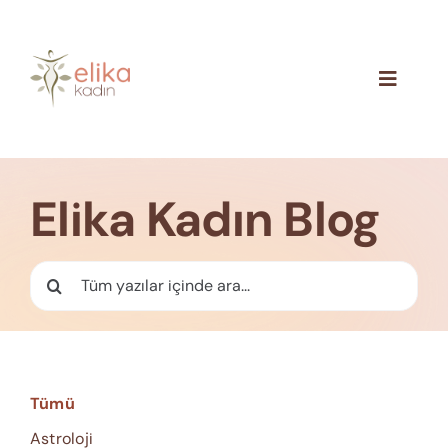
Skip
to
content
Toggle
Navigat
Hakkımızda
Blog
Elika Kadın Blog
İletişim
Ara:
Tümü
Astroloji