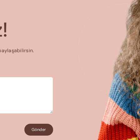
!
paylaşabilirsin.
Gönder