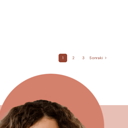
Sonraki
1
2
3