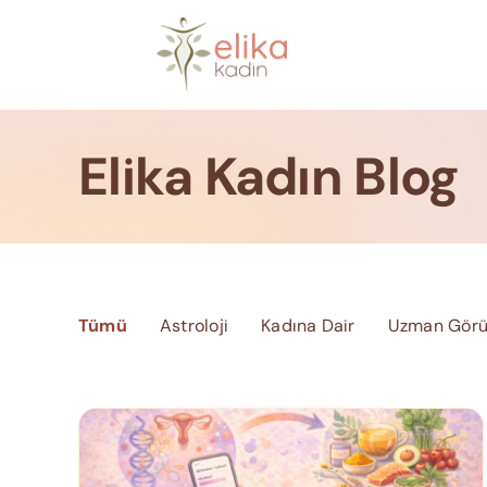
Skip
to
content
Elika Kadın Blog
Tümü
Astroloji
Kadına Dair
Uzman Görü