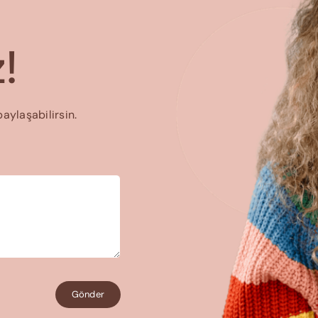
!
paylaşabilirsin.
Gönder