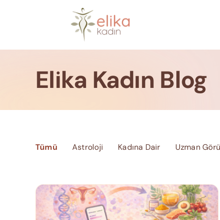
Skip
to
content
Elika Kadın Blog
Tümü
Astroloji
Kadına Dair
Uzman Görü