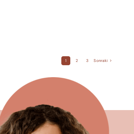
Sonraki
1
2
3