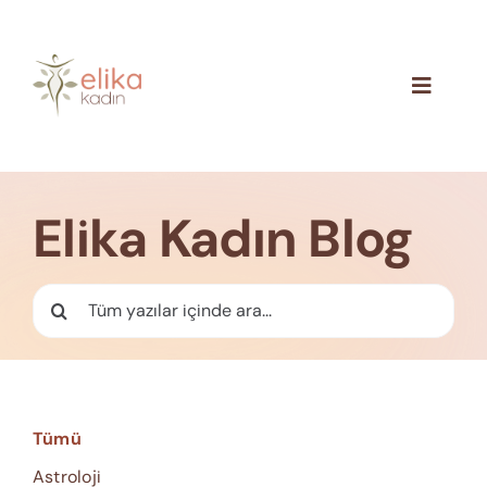
Skip
to
content
Toggle
Navigat
Hakkımızda
Blog
Elika Kadın Blog
İletişim
Ara:
Tümü
Astroloji