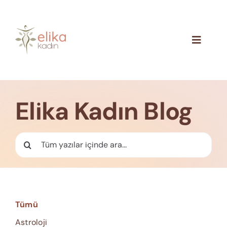
Skip
to
content
Toggle
Navigat
Hakkımızda
Blog
Elika Kadın Blog
İletişim
Ara:
Tümü
Astroloji