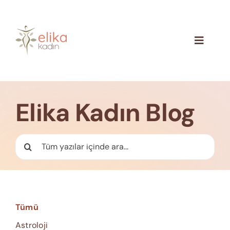
Skip
to
content
Toggle
Navigat
Hakkımızda
Blog
Elika Kadın Blog
İletişim
Ara:
Tümü
Astroloji