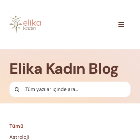
Skip
to
content
Toggle
Navigat
Hakkımızda
Blog
Elika Kadın Blog
İletişim
Ara:
Tümü
Astroloji