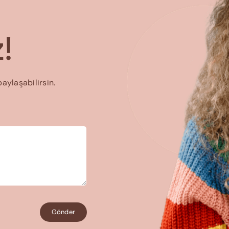
!
paylaşabilirsin.
Gönder