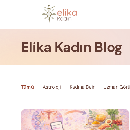
Skip
to
content
Elika Kadın Blog
Tümü
Astroloji
Kadına Dair
Uzman Görü