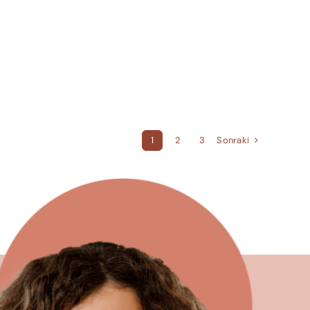
Sonraki
1
2
3