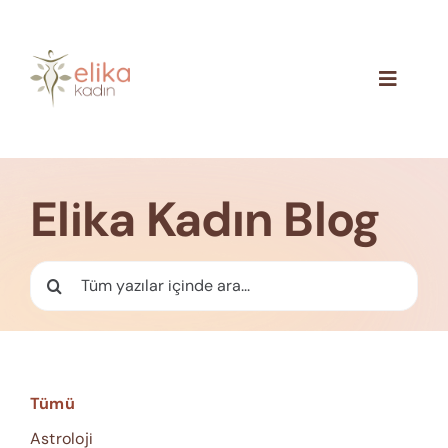
Skip
to
content
Toggle
Navigat
Hakkımızda
Blog
Elika Kadın Blog
İletişim
Ara:
Tümü
Astroloji