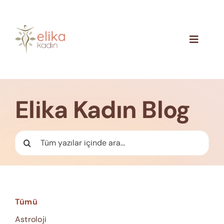
Skip
to
content
Toggle
Navigat
Hakkımızda
Blog
Elika Kadın Blog
İletişim
Ara:
Tümü
Astroloji