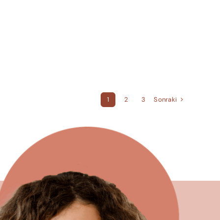
Sonraki
1
2
3