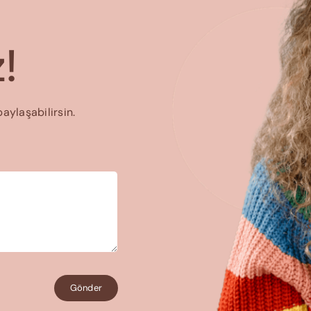
!
paylaşabilirsin.
Gönder