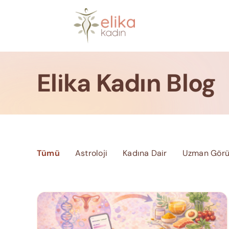
Skip
to
content
Elika Kadın Blog
Tümü
Astroloji
Kadına Dair
Uzman Görü