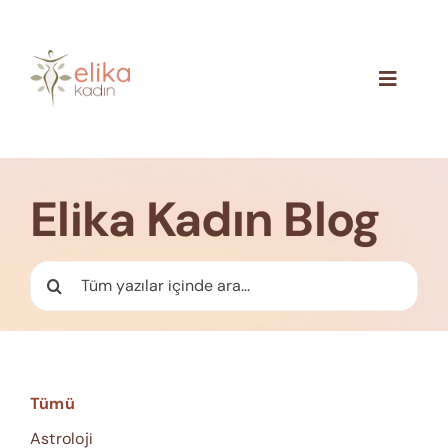
Skip
to
content
Toggle
Navigat
Hakkımızda
Blog
Elika Kadın Blog
İletişim
Ara:
Tümü
Astroloji