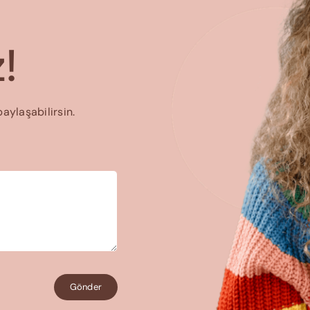
!
paylaşabilirsin.
Gönder