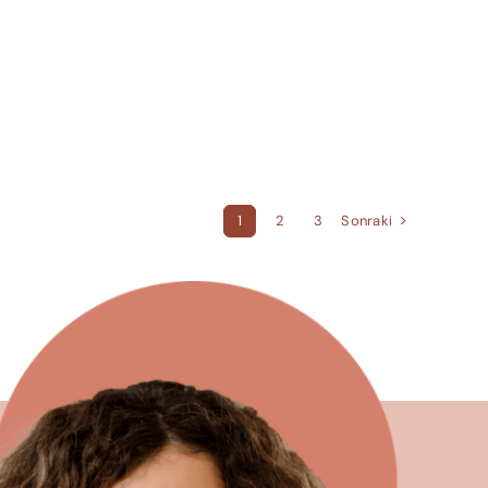
Sonraki
1
2
3