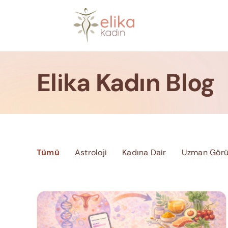
Skip
to
content
Elika Kadın Blog
Tümü
Astroloji
Kadına Dair
Uzman Görü