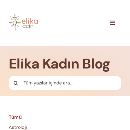
Skip
to
content
Toggle
Navigat
Hakkımızda
Blog
Elika Kadın Blog
İletişim
Ara:
Tümü
Astroloji