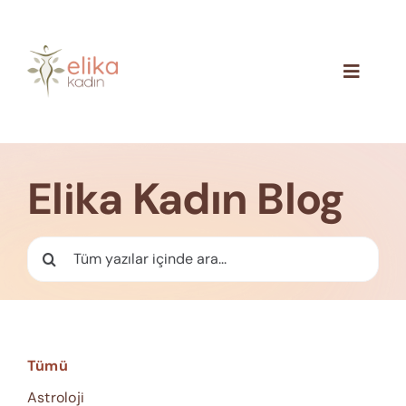
Skip
to
content
Toggle
Navigat
Hakkımızda
Blog
Elika Kadın Blog
İletişim
Ara:
Tümü
Astroloji