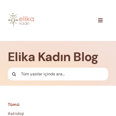
Skip
to
content
Toggle
Navigat
Hakkımızda
Blog
Elika Kadın Blog
İletişim
Ara:
Tümü
Astroloji