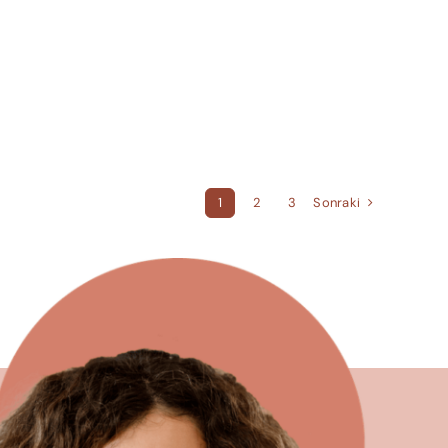
Sonraki
1
2
3