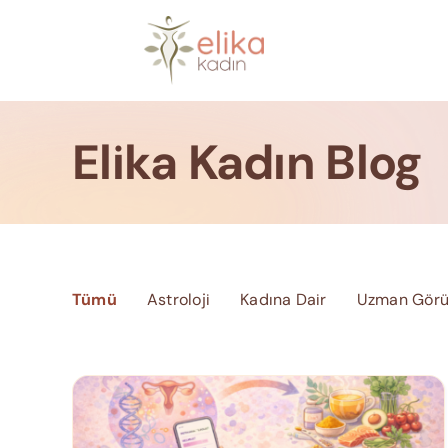
Skip
to
content
Elika Kadın Blog
Tümü
Astroloji
Kadına Dair
Uzman Görü