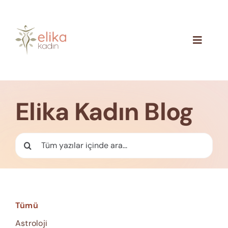
Skip
to
content
Toggle
Navigat
Hakkımızda
Blog
Elika Kadın Blog
İletişim
Ara:
Tümü
Astroloji