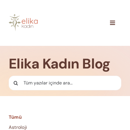
Skip
to
content
Toggle
Navigat
Hakkımızda
Blog
Elika Kadın Blog
İletişim
Ara:
Tümü
Astroloji