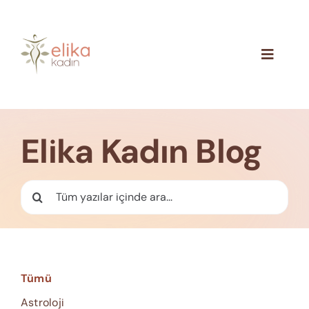
Skip
to
content
Toggle
Navigat
Hakkımızda
Blog
Elika Kadın Blog
İletişim
Ara:
Tümü
Astroloji